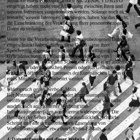
Wenn Sie einen Widerspruch nach Art. 21 Abs. 1 DSGVO
eingelegt haben, muss eine Abwägung zwischen Ihren und
unseren Interessen vorgenommen werden. Solange noch nicht
feststeht, wessen Interessen überwiegen, haben Sie das Recht,
die Einschränkung der Verarbeitung Ihrer personenbezogenen
Daten zu verlangen.
Wenn Sie die Verarbeitung Ihrer personenbezogenen Daten
eingeschränkt haben, dürfen diese Daten – von ihrer
Speicherung abgesehen – nur mit Ihrer Einwilligung oder zur
Geltendmachung, Ausübung oder Verteidigung von
Rechtsansprüchen oder zum Schutz der Rechte einer anderen
natürlichen oder juristischen Person oder aus Gründen eines
wichtigen öffentlichen Interesses der Europäischen Union oder
eines Mitgliedstaats verarbeitet werden.
Widerspruch gegen Werbe-E-Mails
Der Nutzung von im Rahmen der Impressumspflicht
veröffentlichten Kontaktdaten zur Übersendung von nicht
ausdrücklich angeforderter Werbung und
Informationsmaterialien wird hiermit widersprochen. Die
Betreiber der Seiten behalten sich ausdrücklich rechtliche
Schritte im Falle der unverlangten Zusendung von
Werbeinformationen, etwa durch Spam-E-Mails, vor.
4. Datenerfassung auf dieser Website