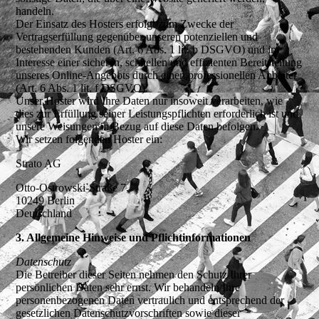
handeln.
Der Einsatz des Hosters erfolgt zum Zwecke der
Vertragserfüllung gegenüber unseren potenziellen und
bestehenden Kunden (Art. 6 Abs. 1 lit. b DSGVO) und im
Interesse einer sicheren, schnellen und effizienten Bereitstellung
unseres Online-Angebots durch einen professionellen Anbieter
(Art. 6 Abs. 1 lit. f DSGVO).
Unser Hoster wird Ihre Daten nur insoweit verarbeiten, wie
dies zur Erfüllung seiner Leistungspflichten erforderlich ist und
unsere Weisungen in Bezug auf diese Daten befolgen.
Wir setzen folgenden Hoster ein:
Strato AG
Otto-Ostrowski-Straße 7,
10249 Berlin
Deutschland
3. Allgemeine Hinweise und Pflicht­informationen
Datenschutz
Die Betreiber dieser Seiten nehmen den Schutz Ihrer
persönlichen Daten sehr ernst. Wir behandeln Ihre
personenbezogenen Daten vertraulich und entsprechend der
gesetzlichen Datenschutzvorschriften sowie dieser