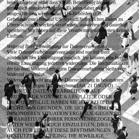
herauszugeben, ohne dass Sie als Betroffener hiergegen
gerichtlich vorgehen könnten. Es kann daher nicht
ausgeschlossen werden, dass US-Behörden (z.B.
Geheimdienste) Ihre auf US-Servern befindlichen Daten zu
Überwachungszwecken verarbeiten, auswerten und dauerhaft
speichern. Wir haben auf diese Verarbeitungstätigkeiten keinen
Einfluss.
Widerruf Ihrer Einwilligung zur Datenverarbeitung
Viele Datenverarbeitungsvorgänge sind nur mit Ihrer
ausdrücklichen Einwilligung möglich. Sie können eine bereits
erteilte Einwilligung jederzeit widerrufen. Die Rechtmäßigkeit
der bis zum Widerruf erfolgten Datenverarbeitung bleibt vom
Widerruf unberührt.
Widerspruchsrecht gegen die Datenerhebung in besonderen
Fällen sowie gegen Direktwerbung (Art. 21 DSGVO)
WENN DIE DATENVERARBEITUNG AUF
GRUNDLAGE VON ART. 6 ABS. 1 LIT. E ODER F
DSGVO ERFOLGT, HABEN SIE JEDERZEIT DAS
RECHT, AUS GRÜNDEN, DIE SICH AUS IHRER
BESONDEREN SITUATION ERGEBEN, GEGEN DIE
VERARBEITUNG IHRER PERSONENBEZOGENEN
DATEN WIDERSPRUCH EINZULEGEN; DIES GILT
AUCH FÜR EIN AUF DIESE BESTIMMUNGEN
GESTÜTZTES PROFILING. DIE JEWEILIGE