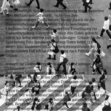
Speicherdauer
Soweit innerhalb dieser Datenschutzerklärung keine speziellere
Speicherdauer genannt wurde, verbleiben Ihre
personenbezogenen Daten bei uns, bis der Zweck für die
Datenverarbeitung entfällt. Wenn Sie ein berechtigtes
Löschersuchen geltend machen oder eine Einwilligung zur
Datenverarbeitung widerrufen, werden Ihre Daten gelöscht,
sofern wir keine anderen rechtlich zulässigen Gründe für die
Speicherung Ihrer personenbezogenen Daten haben (z.B.
steuer- oder handelsrechtliche Aufbewahrungsfristen); im
letztgenannten Fall erfolgt die Löschung nach Fortfall dieser
Gründe.
Hinweis zur Datenweitergabe in die USA und sonstige
Drittstaaten
Auf unserer Website sind unter anderem Tools von
Unternehmen mit Sitz in den USA oder sonstigen
datenschutzrechtlich nicht sicheren Drittstaaten eingebunden.
Wenn diese Tools aktiv sind, können Ihre personenbezogene
Daten in diese Drittstaaten übertragen und dort verarbeitet
werden. Wir weisen darauf hin, dass in diesen Ländern kein mit
der EU vergleichbares Datenschutzniveau garantiert werden
kann. Beispielsweise sind US-Unternehmen dazu verpflichtet,
personenbezogene Daten an Sicherheitsbehörden