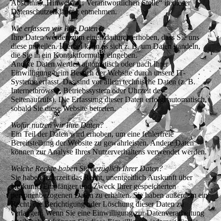
Abschnitt „Hinweis zur Verantwortlichen Stelle“ in dieser
Datenschutzerklärung entnehmen.
Wie erfassen wir Ihre Daten?
Ihre Daten werden zum einen dadurch erhoben, dass Sie uns
diese mitteilen. Hierbei kann es sich z. B. um Daten handeln,
die Sie in ein Kontaktformular eingeben.
Andere Daten werden automatisch oder nach Ihrer
Einwilligung beim Besuch der Website durch unsere IT-
Systeme erfasst. Das sind vor allem technische Daten (z. B.
Internetbrowser, Betriebssystem oder Uhrzeit des
Seitenaufrufs). Die Erfassung dieser Daten erfolgt automatisch,
sobald Sie diese Website betreten.
Wofür nutzen wir Ihre Daten?
Ein Teil der Daten wird erhoben, um eine fehlerfreie
Bereitstellung der Website zu gewährleisten. Andere Daten
können zur Analyse Ihres Nutzerverhaltens verwendet werden.
Welche Rechte haben Sie bezüglich Ihrer Daten?
Sie haben jederzeit das Recht, unentgeltlich Auskunft über
Herkunft, Empfänger und Zweck Ihrer gespeicherten
personenbezogenen Daten zu erhalten. Sie haben außerdem ein
Recht, die Berichtigung oder Löschung dieser Daten zu
verlangen. Wenn Sie eine Einwilligung zur Datenverarbeitung