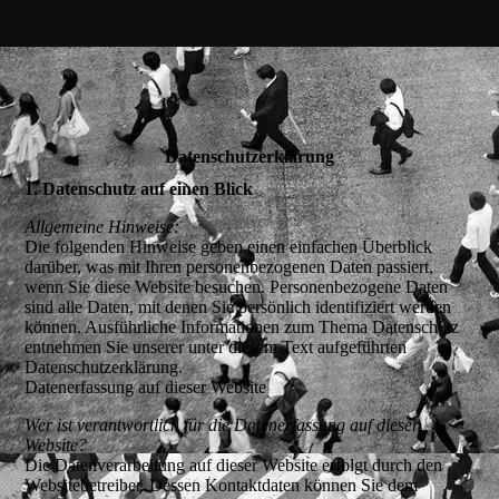
Datenschutzerklärung
1. Datenschutz auf einen Blick
Allgemeine Hinweise:
Die folgenden Hinweise geben einen einfachen Überblick
darüber, was mit Ihren personenbezogenen Daten passiert,
wenn Sie diese Website besuchen. Personenbezogene Daten
sind alle Daten, mit denen Sie persönlich identifiziert werden
können. Ausführliche Informationen zum Thema Datenschutz
entnehmen Sie unserer unter diesem Text aufgeführten
Datenschutzerklärung.
Datenerfassung auf dieser Website
Wer ist verantwortlich für die Datenerfassung auf dieser
Website?
Die Datenverarbeitung auf dieser Website erfolgt durch den
Websitebetreiber. Dessen Kontaktdaten können Sie dem