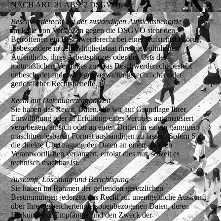
NACH ART. 21 ABS. 2 DSGVO).
Beschwerde­recht bei der zuständigen Aufsichts­behörde
Im Falle von Verstößen gegen die DSGVO steht den
Betroffenen ein Beschwerderecht bei einer Aufsichtsbehörde,
insbesondere in dem Mitgliedstaat ihres gewöhnlichen
Aufenthalts, ihres Arbeitsplatzes oder des Orts des
mutmaßlichen Verstoßes zu. Das Beschwerderecht besteht
unbeschadet anderweitiger verwaltungsrechtlicher oder
gerichtlicher Rechtsbehelfe.
Recht auf Daten­übertrag­barkeit
Sie haben das Recht, Daten, die wir auf Grundlage Ihrer
Einwilligung oder in Erfüllung eines Vertrags automatisiert
verarbeiten, an sich oder an einen Dritten in einem gängigen,
maschinenlesbaren Format aushändigen zu lassen. Sofern Sie
die direkte Übertragung der Daten an einen anderen
Verantwortlichen verlangen, erfolgt dies nur, soweit es
technisch machbar ist.
Auskunft, Löschung und Berichtigung
Sie haben im Rahmen der geltenden gesetzlichen
Bestimmungen jederzeit das Recht auf unentgeltliche Auskunft
über Ihre gespeicherten personenbezogenen Daten, deren
Herkunft und Empfänger und den Zweck der