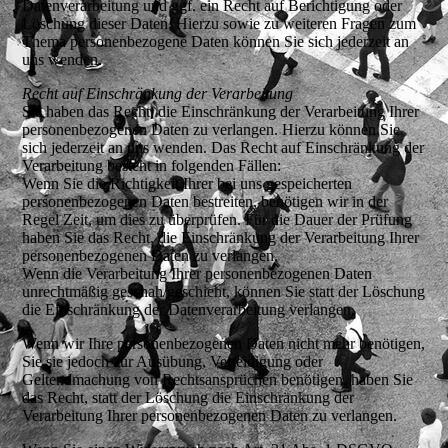
Datenverarbeitung und ggf. ein Recht auf Berichtigung oder
Löschung dieser Daten. Hierzu sowie zu weiteren Fragen zum
Thema personenbezogene Daten können Sie sich jederzeit an
uns wenden.
Recht auf Einschränkung der Verarbeitung
Sie haben das Recht, die Einschränkung der Verarbeitung Ihrer
personenbezogenen Daten zu verlangen. Hierzu können Sie
sich jederzeit an uns wenden. Das Recht auf Einschränkung der
Verarbeitung besteht in folgenden Fällen:
Wenn Sie die Richtigkeit Ihrer bei uns gespeicherten
personenbezogenen Daten bestreiten, benötigen wir in der
Regel Zeit, um dies zu überprüfen. Für die Dauer der Prüfung
haben Sie das Recht, die Einschränkung der Verarbeitung Ihrer
personenbezogenen Daten zu verlangen.
Wenn die Verarbeitung Ihrer personenbezogenen Daten
unrechtmäßig geschah/geschieht, können Sie statt der Löschung
die Einschränkung der Datenverarbeitung verlangen.
Wenn wir Ihre personenbezogenen Daten nicht mehr benötigen,
Sie sie jedoch zur Ausübung, Verteidigung oder
Geltendmachung von Rechtsansprüchen benötigen, haben Sie
das Recht, statt der Löschung die Einschränkung der
Verarbeitung Ihrer personenbezogenen Daten zu verlangen.