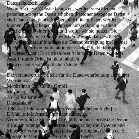
Datenschutzerklärung.
Wenn Sie diese Website benutzen, werden verschiedene
personenbezogene Daten erhoben. Personenbezogene Daten
sind Daten, mit denen Sie persönlich identifiziert werden
können. Die vorliegende Datenschutzerklärung erläutert,
welche Daten wir erheben und wofür wir sie nutzen. Sie
erläutert auch, wie und zu welchem Zweck das geschieht.
Wir weisen darauf hin, dass die Datenübertragung im Internet
(z. B. bei der Kommunikation per E-Mail) Sicherheitslücken
aufweisen kann. Ein lückenloser Schutz der Daten vor dem
Zugriff durch Dritte ist nicht möglich.
Hinweis zur verantwortlichen Stelle
Die verantwortliche Stelle für die Datenverarbeitung auf dieser
Website ist:
Menkalinan Consulting GmbH
Mozartstrasse 2
76133 Karlsruhe
Deutschland
Telefon: [Telefonnummer der verantwortlichen Stelle]
E-Mail: info[at]menkalinan-consulting.de
Verantwortliche Stelle ist die natürliche oder juristische Person,
die allein oder gemeinsam mit anderen über die Zwecke und
Mittel der Verarbeitung von personenbezogenen Daten (z. B.
Namen, E-Mail-Adressen o. Ä.) entscheidet.