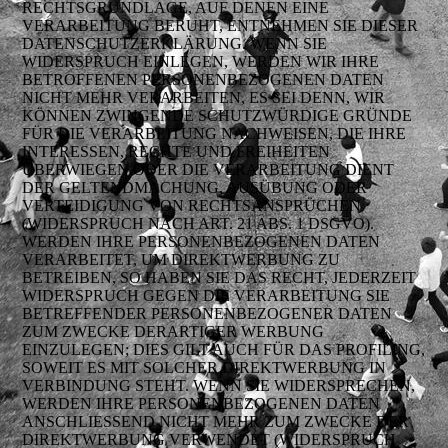
RECHTSGRUNDLAGE, AUF DENEN EINE
VERARBEITUNG BERUHT, ENTNEHMEN SIE DIESER
DATENSCHUTZERKLÄRUNG. WENN SIE
WIDERSPRUCH EINLEGEN, WERDEN WIR IHRE
BETROFFENEN PERSONENBEZOGENEN DATEN
NICHT MEHR VERARBEITEN, ES SEI DENN, WIR
KÖNNEN ZWINGENDE SCHUTZWÜRDIGE GRÜNDE
FÜR DIE VERARBEITUNG NACHWEISEN, DIE IHRE
INTERESSEN, RECHTE UND FREIHEITEN
ÜBERWIEGEN ODER DIE VERARBEITUNG DIENT
DER GELTENDMACHUNG, AUSÜBUNG ODER
VERTEIDIGUNG VON RECHTSANSPRÜCHEN
(WIDERSPRUCH NACH ART. 21 ABS. 1 DSGVO).
WERDEN IHRE PERSONENBEZOGENEN DATEN
VERARBEITET, UM DIREKTWERBUNG ZU
BETREIBEN, SO HABEN SIE DAS RECHT, JEDERZEIT
WIDERSPRUCH GEGEN DIE VERARBEITUNG SIE
BETREFFENDER PERSONENBEZOGENER DATEN
ZUM ZWECKE DERARTIGER WERBUNG
EINZULEGEN; DIES GILT AUCH FÜR DAS PROFILING,
SOWEIT ES MIT SOLCHER DIREKTWERBUNG IN
VERBINDUNG STEHT. WENN SIE WIDERSPRECHEN,
WERDEN IHRE PERSONENBEZOGENEN DATEN
ANSCHLIESSEND NICHT MEHR ZUM ZWECKE DER
DIREKTWERBUNG VERWENDET (WIDERSPRUCH