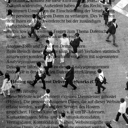
erteilt haben, können Sie diese Einwilligung jederzeit für die
Zukunft widerrufen. Außerdem haben Sie das Recht, unter
bestimmten Umständen die Einschränkung der Verarbeitung
Ihrer personenbezogenen Daten zu verlangen. Des Weiteren
steht Ihnen ein Beschwerderecht bei der zuständigen
Aufsichtsbehörde zu.
Hierzu sowie zu weiteren Fragen zum Thema Datenschutz
können Sie sich jederzeit an uns wenden.
Analyse-Tools und Tools von Dritt­anbietern
Beim Besuch dieser Website kann Ihr Surf-Verhalten statistisch
ausgewertet werden. Das geschieht vor allem mit sogenannten
Analyseprogrammen.
Detaillierte Informationen zu diesen Analyseprogrammen
finden Sie in der folgenden Datenschutzerklärung.
2. Hosting und Content Delivery Networks (CDN)
Externes Hosting
Diese Website wird bei einem externen Dienstleister gehostet
(Hoster). Die personenbezogenen Daten, die auf dieser Website
erfasst werden, werden auf den Servern des Hosters
gespeichert. Hierbei kann es sich v. a. um IP-Adressen,
Kontaktanfragen, Meta- und Kommunikationsdaten,
Vertragsdaten, Kontaktdaten, Namen, Websitezugriffe und
sonstige Daten, die über eine Website generiert werden,